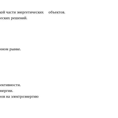
кой части энергетических
объектов.
еских решений.
чном рынке.
ективности.
нергии.
ров на электроэнергию